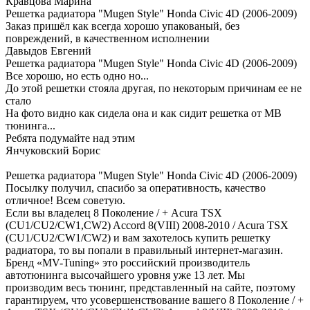
Кравцова Марина
Решетка радиатора "Mugen Style" Honda Civic 4D (2006-2009)
Заказ пришёл как всегда хорошо упакованый, без
повреждений, в качественном исполнении
Давыдов Евгений
Решетка радиатора "Mugen Style" Honda Civic 4D (2006-2009)
Все хорошо, но есть одно но...
До этой решетки стояла другая, по некоторым причинам ее не
стало
На фото видно как сидела она и как сидит решетка от МВ
тюнинга...
Ребята подумайте над этим
Янчуковский Борис
Решетка радиатора "Mugen Style" Honda Civic 4D (2006-2009)
Посылку получил, спасибо за оперативность, качество
отличное! Всем советую.
Если вы владелец 8 Поколение / + Acura TSX
(CU1/CU2/CW1,CW2) Accord 8(VIII) 2008-2010 / Acura TSX
(CU1/CU2/CW1/CW2) и вам захотелось купить решетку
радиатора, то вы попали в правильный интернет-магазин.
Бренд «MV-Tuning» это российский производитель
автотюнинга высочайшего уровня уже 13 лет. Мы
производим весь тюнинг, представленный на сайте, поэтому
гарантируем, что усовершенствование вашего 8 Поколение / +