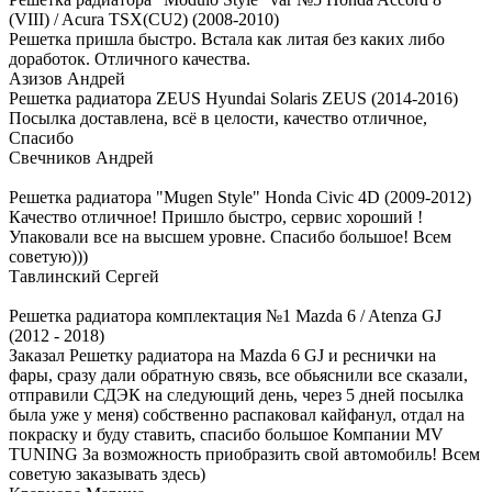
(VIII) / Acura TSX(CU2) (2008-2010)
Решетка пришла быстро. Встала как литая без каких либо
доработок. Отличного качества.
Азизов Андрей
Решетка радиатора ZEUS Hyundai Solaris ZEUS (2014-2016)
Посылка доставлена, всё в целости, качество отличное,
Спасибо
Свечников Андрей
Решетка радиатора "Mugen Style" Honda Civic 4D (2009-2012)
Качество отличное! Пришло быстро, сервис хороший !
Упаковали все на высшем уровне. Спасибо большое! Всем
советую)))
Тавлинский Сергей
Решетка радиатора комплектация №1 Mazda 6 / Atenza GJ
(2012 - 2018)
Заказал Решетку радиатора на Mazda 6 GJ и реснички на
фары, сразу дали обратную связь, все обьяснили все сказали,
отправили СДЭК на следующий день, через 5 дней посылка
была уже у меня) собственно распаковал кайфанул, отдал на
покраску и буду ставить, спасибо большое Компании MV
TUNING За возможность приобразить свой автомобиль! Всем
советую заказывать здесь)