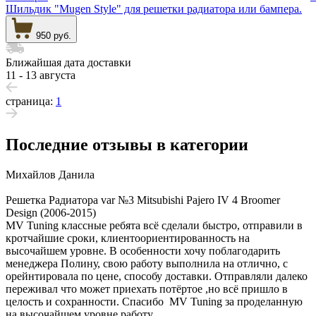
Шильдик "Mugen Style" для решетки радиатора или бампера.
950 руб.
Ближайшая дата доставки
11 - 13 августа
страница:
1
Последние отзывы в категории
Михайлов Данила
Решетка Радиатора var №3 Mitsubishi Pajero IV 4 Broomer
Design (2006-2015)
MV Tuning классные ребята всё сделали быстро, отправили в
кротчайшие сроки, клиентоориентированность на
высочайшем уровне. В особенности хочу поблагодарить
менеджера Полину, свою работу выполнила на отлично, с
орейнтировала по цене, способу доставки. Отправляли далеко
переживал что может приехать потёртое ,но всё пришло в
целость и сохранности. Спасибо MV Tuning за проделанную
на высочайшем уровне работу.