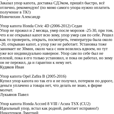
Заказал упор капота, доставка СДЭком, пришёл быстро, всё
отлично, рекомендую! (по мимо самого упора нужно оплатить
получение в ТК!)
Новичихин Александр
Упор капота Honda Civic 4D (2006-2012) Седан
Упор не прожил и 2 месяца, умер после морозов -25-30, при том,
что я не открывал капот всю зиму, упор умер сам по себе. Решил
как то проверить, открыть, посмотреть, температура была около
-20, открываю капот, а упор уже не работает. Установка тоже
занимает не 30мин, около часа с ним возились вдвоем, но тут
уже все индивидуально наверное. Упор сам по себе был не
плохой, пока я его только установил, и пока он работал, но зиму
он не пережил, да и гарантии к нему нет.
Кудяков Иван
Упор капота Opel Zafira B (2005-2016)
Купил упор капота но так его и не получил, потеряли по дороге,
деньги уплачено а товара нет, что делать не знаю, в фирме
молчат.
Лукьянов Павел
Упор капота Honda Accord 8 VIII / Acura TSX (CU2)
Идеальный упор, встал как родной, работает исправно!)
Никитенков Дмитрий