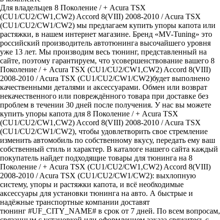
Для владельцев 8 Поколение / + Acura TSX
(CU1/CU2/CW1,CW2) Accord 8(VIII) 2008-2010 / Acura TSX
(CU1/CU2/CW1/CW2) мы предлагаем купить упоры капота или
растяжки, в нашем интернет магазине. Бренд «MV-Tuning» это
российский производитель автотюнинга высочайшего уровня
уже 13 лет. Мы производим весь тюнинг, представленный на
сайте, поэтому гарантируем, что усовершенствование вашего 8
Поколение / + Acura TSX (CU1/CU2/CW1,CW2) Accord 8(VIII)
2008-2010 / Acura TSX (CU1/CU2/CW1/CW2)будет выполнено
качественными деталями и аксессуарами. Обмен или возврат
некачественного или повреждённого товара при доставке без
проблем в течении 30 дней после получения. У нас вы можете
купить упоры капота для 8 Поколение / + Acura TSX
(CU1/CU2/CW1,CW2) Accord 8(VIII) 2008-2010 / Acura TSX
(CU1/CU2/CW1/CW2), чтобы удовлетворить свое стремление
изменить автомобиль по собственному вкусу, передать ему ваш
собственный стиль и характер. В каталоге нашего сайта каждый
покупатель найдет подходящие товары для тюнинга на 8
Поколение / + Acura TSX (CU1/CU2/CW1,CW2) Accord 8(VIII)
2008-2010 / Acura TSX (CU1/CU2/CW1/CW2): выхлопную
систему, упоры и растяжки капота, и всё необходимые
аксессуары для установки тюнинга на авто. А быстрые и
надёжные транспортные компании доставят
тюнинг #UF_CITY_NAME# в срок от 7 дней. По всем вопросам,
связанным с установкой или оформлением заказа свяжитесь с