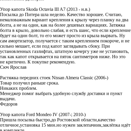
Упор капота Skoda Octavia III A7 (2013 - н.в.)
Посылка до Питера шла неделю. Качество хорошее. Считаю,
немаловажным вариант крепления к крылу через планку на два
болта, а не на один, как на более дешевых вариациях. Затяжка
болта в крыло, довольно слабая, и есть шанс, что если крепление
будет на один болт, то его может просто из крыла вырвать. Ну
сам амортизатор, получается с таким креплением покороче, и не
сильно мешает, если под капот заглядывать сбоку. При
установленных газлифтах, штатную кочергу уже не установить,
так как капот открывается на пяток сантиметров ниже. Но это
не критично. К покупке рекомендую.
Сюч Ярослав
Растяжка передних стоек Nissan Almera Classic (2006-)
Товар получил раньше срока.
Никаких проблем.
Менеджер помог выбрать удобную службу доставки и пункт
выдачи.
Федоров
Упор капота Ford Mondeo IV (2007-; 2010-)
Пришла посылка быстро,до Ростовской области,качество
отличное,установка 15 мин.но нужен заклепачник,заклёпка идёт
в комплекте