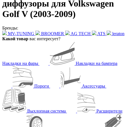
диффузоры для Volkswagen
Golf V (2003-2009)
Бренды:
MV-TUNING
BROOMER
AG TECH
ATS
leraton
Какой товар
вас интересует?
Накладки на фары
Накладки на бампера
Пороги
Аксессуары
Выхлопная система
Расширители