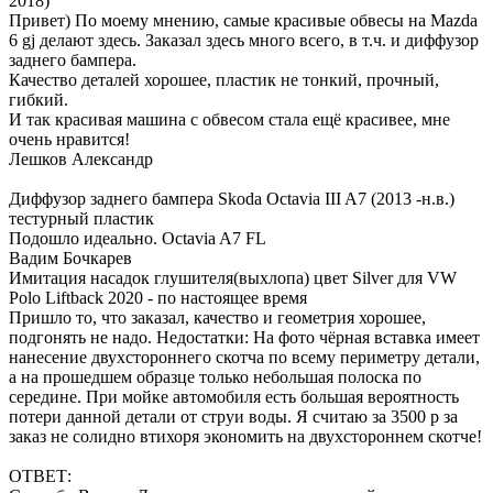
2018)
Привет) По моему мнению, самые красивые обвесы на Mazda
6 gj делают здесь. Заказал здесь много всего, в т.ч. и диффузор
заднего бампера.
Качество деталей хорошее, пластик не тонкий, прочный,
гибкий.
И так красивая машина с обвесом стала ещё красивее, мне
очень нравится!
Лешков Александр
Диффузор заднего бампера Skoda Octavia III A7 (2013 -н.в.)
тестурный пластик
Подошло идеально. Octavia A7 FL
Вадим Бочкарев
Имитация насадок глушителя(выхлопа) цвет Silver для VW
Polo Liftback 2020 - по настоящее время
Пришло то, что заказал, качество и геометрия хорошее,
подгонять не надо. Недостатки: На фото чёрная вставка имеет
нанесение двухстороннего скотча по всему периметру детали,
а на прошедшем образце только небольшая полоска по
середине. При мойке автомобиля есть большая вероятность
потери данной детали от струи воды. Я считаю за 3500 р за
заказ не солидно втихоря экономить на двухстороннем скотче!
ОТВЕТ: