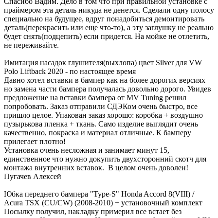
Спасибо Вадим. Дело в том что при правильной установке с
праймером эта деталь никуда не денется. Сделали одну полосу
специально на будущее, вдруг понадобиться демонтировать
деталь(перекрасить или еще что-то), а эту заглушку не реально
будет снять(подцепить) если придется. На мойке не отлетить,
не переживайте.
Имитация насадок глушителя(выхлопа) цвет Silver для VW
Polo Liftback 2020 - по настоящее время
Давно хотел вставки в бампер как на более дорогих версиях
но замена части бампера получалась довольно дорого. Увидев
предложение на вставки бампера от MV Tuning решил
попробовать. Заказ отправили СДЭКом очень быстро, все
пришло целое. Упакован заказ хорошо: коробка + воздушно
пузырькова пленка + ткань. Само изделие выглядит очень
качественно, покраска и материал отличные. К бамперу
прилегает плотно!
Установка очень несложная и занимает минут 15,
единственное что нужно докупить двухсторонний скотч для
монтажа внутренних вставок. В целом очень доволен!
Пугачев Алексей
Юбка переднего бампера "Type-S" Honda Accord 8(VIII) /
Acura TSX (CU/CW) (2008-2010) + установочный комплект
Посылку получил, накладку примерил все встает без