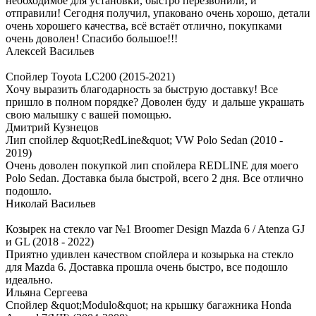
необходимое для установки, быстро перезвонили, и
отправили! Сегодня получил, упаковано очень хорошо, детали
очень хорошего качества, всё встаёт отлично, покупками
очень доволен! Спасибо большое!!!
Алексей Васильев
Спойлер Toyota LC200 (2015-2021)
Хочу выразить благодарность за быструю доставку! Все
пришло в полном порядке? Доволен буду и дальше украшать
свою малышку с вашей помощью.
Дмитрий Кузнецов
Лип спойлер &quot;RedLine&quot; VW Polo Sedan (2010 -
2019)
Очень доволен покупкой лип спойлера REDLINE для моего
Polo Sedan. Доставка была быстрой, всего 2 дня. Все отлично
подошло.
Николай Васильев
Козырек на стекло var №1 Broomer Design Mazda 6 / Atenza GJ
и GL (2018 - 2022)
Приятно удивлен качеством спойлера и козырька на стекло
для Mazda 6. Доставка прошла очень быстро, все подошло
идеально.
Ильяна Сергеева
Спойлер &quot;Modulo&quot; на крышку багажника Honda