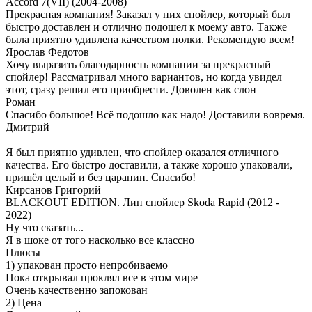
Accord 7(VII) (2004-2008)
Прекрасная компания! Заказал у них спойлер, который был
быстро доставлен и отлично подошел к моему авто. Также
была приятно удивлена качеством полки. Рекомендую всем!
Ярослав Федотов
Хочу выразить благодарность компании за прекрасный
спойлер! Рассматривал много вариантов, но когда увидел
этот, сразу решил его приобрести. Доволен как слон
Роман
Спасибо большое! Всё подошло как надо! Доставили вовремя.
Дмитрий
Я был приятно удивлен, что спойлер оказался отличного
качества. Его быстро доставили, а также хорошо упаковали,
пришёл целый и без царапин. Спасибо!
Кирсанов Григорий
BLACKOUT EDITION. Лип спойлер Skoda Rapid (2012 -
2022)
Ну что сказать...
Я в шоке от того насколько все классно
Плюсы
1) упакован просто непробиваемо
Пока открывал проклял все в этом мире
Очень качественно запокован
2) Цена