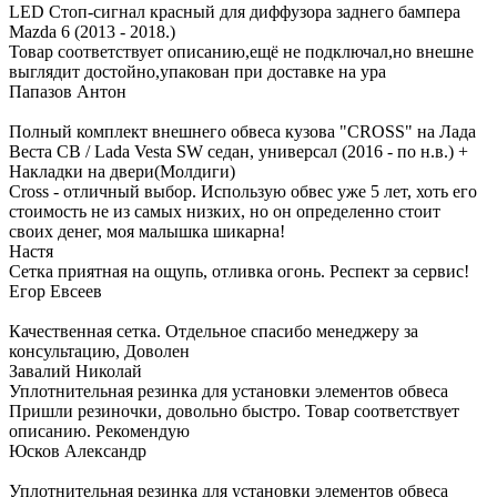
LED Стоп-сигнал красный для диффузора заднего бампера
Mazda 6 (2013 - 2018.)
Товар соответствует описанию,ещё не подключал,но внешне
выглядит достойно,упакован при доставке на ура
Папазов Антон
Полный комплект внешнего обвеса кузова "CROSS" на Лада
Веста СВ / Lada Vesta SW седан, универсал (2016 - по н.в.) +
Накладки на двери(Молдиги)
Cross - отличный выбор. Использую обвес уже 5 лет, хоть его
стоимость не из самых низких, но он определенно стоит
своих денег, моя малышка шикарна!
Настя
Сетка приятная на ощупь, отливка огонь. Респект за сервис!
Егор Евсеев
Качественная сетка. Отдельное спасибо менеджеру за
консультацию, Доволен
Завалий Николай
Уплотнительная резинка для установки элементов обвеса
Пришли резиночки, довольно быстро. Товар соответствует
описанию. Рекомендую
Юсков Александр
Уплотнительная резинка для установки элементов обвеса