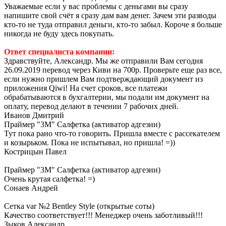
Уважаемые если у вас проблемы с деньгами вы сразу
напишите свой счёт я сразу дам вам денег. Зачем эти разводы
кто-то не туда отправил деньги, кто-то забыл. Короче я больше
никогда не буду здесь покупать.
Ответ специалиста компании:
Здравствуйте, Александр. Мы же отправили Вам сегодня
26.09.2019 перевод через Киви на 700р. Проверьте еще раз все,
если нужно пришлем Вам подтверждающий документ из
приложения Qiwi! На счет сроков, все платежи
обрабатываются в бухгалтерии, мы подали им документ на
оплату, перевод делают в течении 7 рабочих дней.
Иванов Дмитрий
Праймер "3М" Салфетка (активатор адгезии)
Тут пока рано что-то говорить. Пришла вместе с рассекателем
и козырьком. Пока не испытывал, но пришла! =))
Кострицын Павел
Праймер "3М" Салфетка (активатор адгезии)
Очень крутая салфетка! =)
Сонаев Андрей
Сетка var №2 Bentley Style (открытые соты)
Качество соответствует!!! Менеджер очень заботливый!!!
Зыков Александр