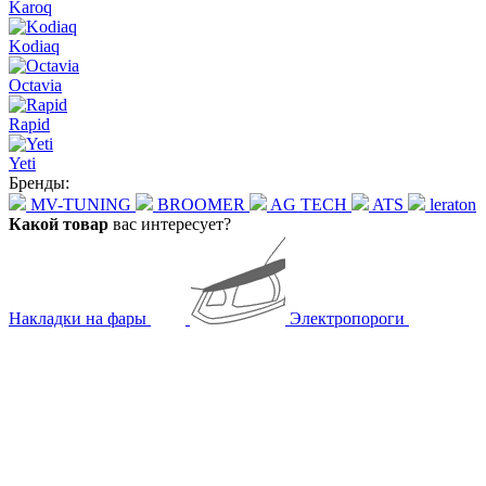
Karoq
Kodiaq
Octavia
Rapid
Yeti
Бренды:
MV-TUNING
BROOMER
AG TECH
ATS
leraton
Какой товар
вас интересует?
Накладки на фары
Электропороги