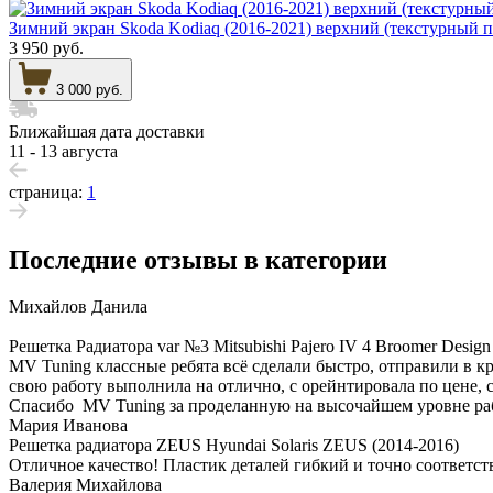
Зимний экран Skoda Kodiaq (2016-2021) верхний (текстурный п
3 950 руб.
3 000 руб.
Ближайшая дата доставки
11 - 13 августа
страница:
1
Последние отзывы в категории
Михайлов Данила
Решетка Радиатора var №3 Mitsubishi Pajero IV 4 Broomer Design
MV Tuning классные ребята всё сделали быстро, отправили в 
свою работу выполнила на отлично, с орейнтировала по цене, 
Спасибо MV Tuning за проделанную на высочайшем уровне ра
Мария Иванова
Решетка радиатора ZEUS Hyundai Solaris ZEUS (2014-2016)
Отличное качество! Пластик деталей гибкий и точно соответств
Валерия Михайлова