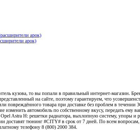
сширители арок)
ритель кузова, то вы попали в правильный интернет-магазин. Б
представленный на сайте, поэтому гарантируем, что усовершенс
или повреждённого товара при доставке без проблем в течении 3
ние изменить автомобиль по собственному вкусу, передать ему ва
pel Astra H: решетки радиатора, выхлопную систему, упоры и р
и доставят тюнинг #CITY# в срок от 7 дней. По всем вопросам,
латному телефону 8 (800) 2000 384.