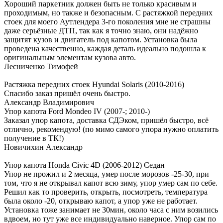
Хороший паркетник должен быть не только красивым и
проходимым, но также и безопасным. С растяжкой передних
стоек для моего Аутлендера 3-го поколения мне не страшны
даже серьёзные ДТП, так как я точно знаю, они надёжно
защитят кузов и двигатель под капотом. Установка была
проведена качественно, каждая деталь идеально подошла к
оригинальным элементам кузова авто.
Лесниченко Тимофей
Растяжка передних стоек Hyundai Solaris (2010-2016)
Спасибо заказ пришёл очень быстро.
Александр Владимирович
Упор капота Ford Mondeo IV (2007-; 2010-)
Заказал упор капота, доставка СДЭком, пришёл быстро, всё
отлично, рекомендую! (по мимо самого упора нужно оплатить
получение в ТК!)
Новичихин Александр
Упор капота Honda Civic 4D (2006-2012) Седан
Упор не прожил и 2 месяца, умер после морозов -25-30, при
том, что я не открывал капот всю зиму, упор умер сам по себе.
Решил как то проверить, открыть, посмотреть, температура
была около -20, открываю капот, а упор уже не работает.
Установка тоже занимает не 30мин, около часа с ним возились
вдвоем, но тут уже все индивидуально наверное. Упор сам по