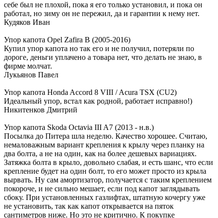
себе был не плохой, пока я его только установил, и пока он
работал, но зиму он не пережил, да и гарантии к нему нет.
Кудяков Иван
Упор капота Opel Zafira B (2005-2016)
Купил упор капота но так его и не получил, потеряли по
дороге, деньги уплачено а товара нет, что делать не знаю, в
фирме молчат.
Лукьянов Павел
Упор капота Honda Accord 8 VIII / Acura TSX (CU2)
Идеальный упор, встал как родной, работает исправно!)
Никитенков Дмитрий
Упор капота Skoda Octavia III A7 (2013 - н.в.)
Посылка до Питера шла неделю. Качество хорошее. Считаю,
немаловажным вариант крепления к крылу через планку на
два болта, а не на один, как на более дешевых вариациях.
Затяжка болта в крыло, довольно слабая, и есть шанс, что если
крепление будет на один болт, то его может просто из крыла
вырвать. Ну сам амортизатор, получается с таким креплением
покороче, и не сильно мешает, если под капот заглядывать
сбоку. При установленных газлифтах, штатную кочергу уже
не установить, так как капот открывается на пяток
сантиметров ниже. Но это не критично. К покупке