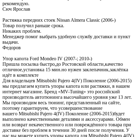
рекомендую.
Сюч Ярослав
Растяжка передних стоек Nissan Almera Classic (2006-)
Товар получил раньше срока.
Никаких проблем.
Менеджер помог выбрать удобную службу доставки и пункт
выдачи.
Федоров
Упор капота Ford Mondeo IV (2007-; 2010-)
Пришла посылка быстро,до Ростовской области,качество
отличное,установка 15 мин.но нужен заклепачник,заклёпка
идёт в комплекте
Для владельцев Mitsubishi Pajero 4(IV) Поколение (2006-2015)
мы предлагаем купить упоры капота или растяжки, в нашем
интернет магазине. Бренд «MV-Tuning» это российский
производитель автотюнинга высочайшего уровня уже 13 лет.
Мы производим весь тюнинг, представленный на сайте,
поэтому гарантируем, что усовершенствование
вашего Mitsubishi Pajero 4(IV) Поколение (2006-2015)будет
выполнено качественными деталями и аксессуарами. Обмен
или возврат некачественного или повреждённого товара при
доставке без проблем в течении 30 дней после получения. У
нас вы можете купить упоры капота для Mitsubishi Pajero 4(IV)