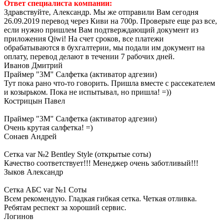
Ответ специалиста компании:
Здравствуйте, Александр. Мы же отправили Вам сегодня
26.09.2019 перевод через Киви на 700р. Проверьте еще раз все,
если нужно пришлем Вам подтверждающий документ из
приложения Qiwi! На счет сроков, все платежи
обрабатываются в бухгалтерии, мы подали им документ на
оплату, перевод делают в течении 7 рабочих дней.
Иванов Дмитрий
Праймер "3М" Салфетка (активатор адгезии)
Тут пока рано что-то говорить. Пришла вместе с рассекателем
и козырьком. Пока не испытывал, но пришла! =))
Кострицын Павел
Праймер "3М" Салфетка (активатор адгезии)
Очень крутая салфетка! =)
Сонаев Андрей
Сетка var №2 Bentley Style (открытые соты)
Качество соответствует!!! Менеджер очень заботливый!!!
Зыков Александр
Сетка АБС var №1 Соты
Всем рекомендую. Гладкая гибкая сетка. Четкая отливка.
Ребятам респект за хороший сервис.
Логинов