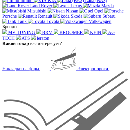
Infiniti
KIA
Lada (ВАЗ)
Land Rover
Lexus
Mazda
Mitsubishi
Nissan
Opel
Porsche
Renault
Skoda
Subaru
Tank
Toyota
Volkswagen
Бренды:
MV-TUNING
BRM
BROOMER
KEIN
AG
TECH
ATS
leraton
Какой товар
вас интересует?
Накладки на фары
Электропороги