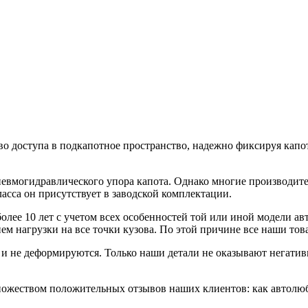
о доступа в подкапотное пространство, надежно фиксируя капот
невмогидравлического упора капота. Однако многие производите
ласса он присутствует в заводской комплектации.
лее 10 лет с учетом всех особенностей той или иной модели а
ем нагрузки на все точки кузова. По этой причине все наши т
и не деформируются. Только наши детали не оказывают негати
жеством положительных отзывов наших клиентов: как автолюби