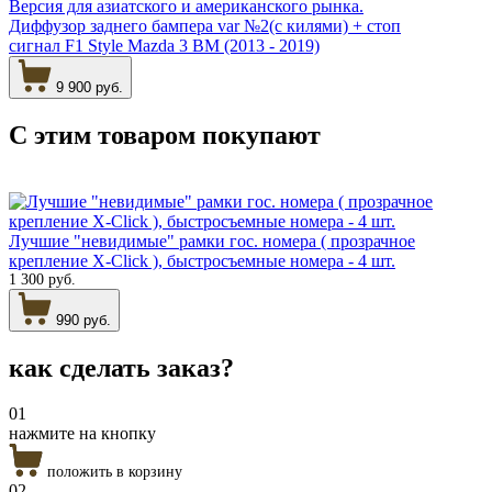
Версия для азиатского и американского рынка.
Диффузор заднего бампера var №2(с килями) + стоп
сигнал F1 Style Mazda 3 BM (2013 - 2019)
9 900 руб.
С этим товаром
покупают
Лучшие "невидимые" рамки гос. номера ( прозрачное
крепление X-Click ), быстросъемные номера - 4 шт.
1 300 руб.
990 руб.
как сделать
заказ?
01
нажмите на кнопку
положить в корзину
02