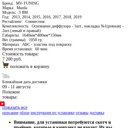
Бренд:
MV-TUNING
Марка:
Mazda
Модель:
3 BM
Год:
2013, 2014, 2015, 2016, 2017, 2018, 2019
Рестайлинг:
Совместим
Комплектность:
Основание диффузора - 1шт., накладка №1(ровная) -
2шт.(левый и правый)
Габариты:
1640мм*400мм*150мм
Вес (граммы):
1050 гр.
Материал:
АБС - пластик под покраску.
Время установки:
60 мин.
Стоимость товара:
7 200 руб.
положить в корзину
Ближайшая дата доставки
09 - 11 августа
Похожие
товары:
Показать все
описание
обзор
инструкция по установке
отзывы
доставка
Внимание, для установки потребуются скотч и
праймер, которые в комплект не входят. Их вы