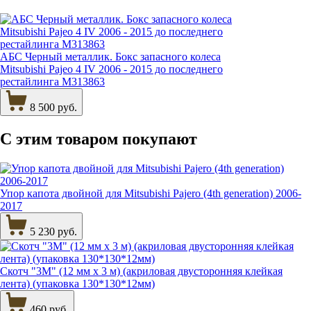
АБС Черный металлик. Бокс запасного колеса
Mitsubishi Pajeo 4 IV 2006 - 2015 до последнего
рестайлинга M313863
8 500 руб.
С этим товаром
покупают
Упор капота двойной для Mitsubishi Pajero (4th generation) 2006-
2017
5 230 руб.
Скотч "3М" (12 мм х 3 м) (акриловая двусторонняя клейкая
лента) (упаковка 130*130*12мм)
460 руб.