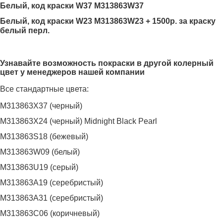
Белый, код краски W37
M313863W37
Белый, код краски W23 M313863W23 + 1500р. за краску
белый перл.
Узнавайте возможность покраски в другой колерный
цвет у менеджеров нашей компании
Все стандартные цвета:
M313863X37 (черный)
M313863X24 (черный) Midnight Black Pearl
M313863S18 (бежевый)
M313863W09 (белый)
M313863U19 (серый)
M313863A19 (серебристый)
M313863A31 (серебристый)
M313863С06 (коричневый)