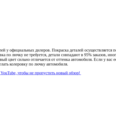
й у официальных дилеров. Покраска деталей осуществляется по к
вка по лючку не требуется, детали совпадают в 95% заказов, ин
вый цвет сильно отличается от оттенка автомобиля. Если у вас е
лать колеровку по лючку автомобиля.
л YouTube, чтобы не пропустить новый обзор!