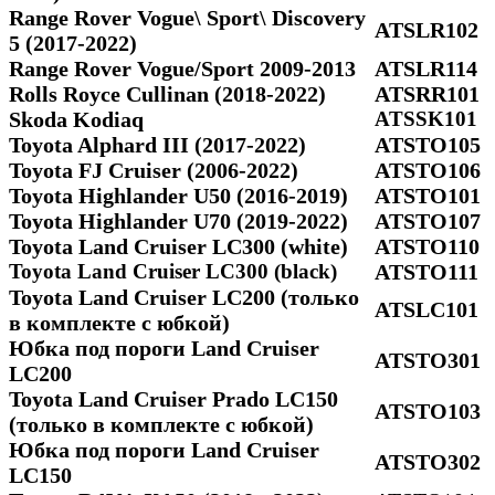
Range Rover Vogue\ Sport\ Discovery
ATSLR102
5 (2017-2022)
Range Rover Vogue/Sport 2009-2013
ATSLR114
Rolls Royce Cullinan (2018-2022)
ATSRR101
Skoda Kodiaq
ATSSK101
Toyota Alphard III (2017-2022)
ATSTO105
Toyota FJ Cruiser (2006-2022)
ATSTO106
Toyota Highlander U50 (2016-2019)
ATSTO101
Toyota Highlander U70 (2019-2022)
ATSTO107
Toyota Land Cruiser LC300 (white)
ATSTO110
Toyota Land Cruiser LC300 (black)
ATSTO111
Toyota Land Cruiser LC200 (только
ATSLC101
в комплекте с юбкой)
Юбка под пороги Land Cruiser
ATSTO301
LC200
Toyota Land Cruiser Prado LC150
ATSTO103
(только в комплекте с юбкой)
Юбка под пороги Land Cruiser
ATSTO302
LC150