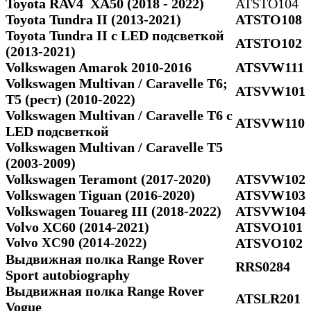
Toyota RAV4 ХА50 (2018 - 2022)
ATSTO104
Toyota Tundra II (2013-2021)
ATSTO108
Toyota Tundra II c LED подсветкой
ATSTO102
(2013-2021)
Volkswagen Amarok 2010-2016
ATSVW111
Volkswagen Multivan / Caravelle T6;
ATSVW101
Т5 (рест) (2010-2022)
Volkswagen Multivan / Caravelle T6 с
ATSVW110
LED подсветкой
Volkswagen Multivan / Caravelle Т5
(2003-2009)
Volkswagen Teramont (2017-2020)
ATSVW102
Volkswagen Tiguan (2016-2020)
ATSVW103
Volkswagen Touareg III (2018-2022)
ATSVW104
Volvo XC60 (2014-2021)
ATSVO101
Volvo XC90 (2014-2022)
ATSVO102
Выдвижная полка Range Rover
RRS0284
Sport autobiography
Выдвижная полка Range Rover
ATSLR201
Vogue