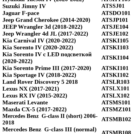
Suzuki Jimny IV
ATSSJ01
Jaguar F-pace
ATSDO101
Jeep Grand Cherokee (2014-2020)
ATSJP101
JEEP Wrangler 3d (2018-2022)
ATSJE104
Jeep Wrangler 4d JL (2017-2022)
ATSJE102
Kia Carnival IV (2020-2022)
ATSKI105
Kia Sorento IV (2020-2022)
ATSKI103
Kia Sorento IV с LED подсветкой
ATSKI104
(2020-2022)
Kia Sorento Prime III (2017-2020)
ATSKI101
Kia Sportage IV (2018-2022)
ATSKI102
Land Rover Discovery 5 2018
ATSLR103
Lexus NX (2017-2021)
ATSLX101
Lexus RX IV (2015-2022)
ATSLX102
Maserati Levante
ATSMS101
Mazda CX-5 (2017-2022)
ATSMZ101
Mercedes Benz G-class II (short) 2006-
ATSMB102
2018
Mercedes Benz G-class III (normal)
ATSMB108