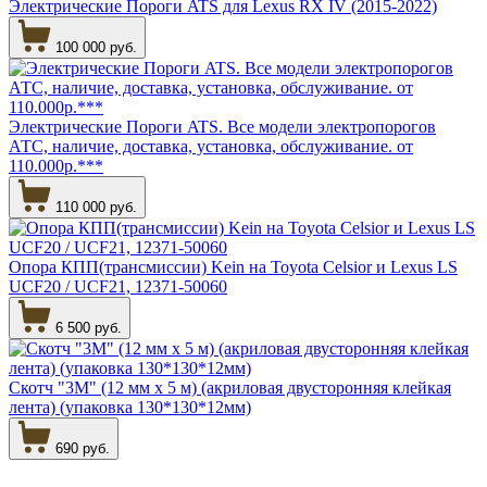
Электрические Пороги ATS для Lexus RX IV (2015-2022)
100 000 руб.
Электрические Пороги ATS. Все модели электропорогов
АТС, наличие, доставка, установка, обслуживание. от
110.000р.***
110 000 руб.
Опора КПП(трансмиссии) Kein на Toyota Celsior и Lexus LS
UCF20 / UCF21, 12371-50060
6 500 руб.
Скотч "3М" (12 мм х 5 м) (акриловая двусторонняя клейкая
лента) (упаковка 130*130*12мм)
690 руб.