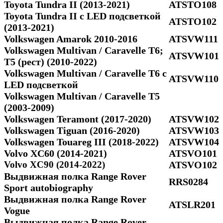
Toyota Tundra II (2013-2021)
ATSTO108
Toyota Tundra II c LED подсветкой
ATSTO102
(2013-2021)
Volkswagen Amarok 2010-2016
ATSVW111
Volkswagen Multivan / Caravelle T6;
ATSVW101
Т5 (рест) (2010-2022)
Volkswagen Multivan / Caravelle T6 с
ATSVW110
LED подсветкой
Volkswagen Multivan / Caravelle Т5
(2003-2009)
Volkswagen Teramont (2017-2020)
ATSVW102
Volkswagen Tiguan (2016-2020)
ATSVW103
Volkswagen Touareg III (2018-2022)
ATSVW104
Volvo XC60 (2014-2021)
ATSVO101
Volvo XC90 (2014-2022)
ATSVO102
Выдвижная полка Range Rover
RRS0284
Sport autobiography
Выдвижная полка Range Rover
ATSLR201
Vogue
Выдвижная полка Range Rover