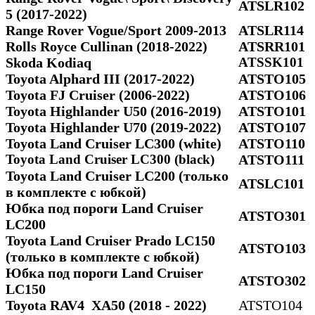
ATSLR102
5 (2017-2022)
Range Rover Vogue/Sport 2009-2013
ATSLR114
Rolls Royce Cullinan (2018-2022)
ATSRR101
Skoda Kodiaq
ATSSK101
Toyota Alphard III (2017-2022)
ATSTO105
Toyota FJ Cruiser (2006-2022)
ATSTO106
Toyota Highlander U50 (2016-2019)
ATSTO101
Toyota Highlander U70 (2019-2022)
ATSTO107
Toyota Land Cruiser LC300 (white)
ATSTO110
Toyota Land Cruiser LC300 (black)
ATSTO111
Toyota Land Cruiser LC200 (только
ATSLC101
в комплекте с юбкой)
Юбка под пороги Land Cruiser
ATSTO301
LC200
Toyota Land Cruiser Prado LC150
ATSTO103
(только в комплекте с юбкой)
Юбка под пороги Land Cruiser
ATSTO302
LC150
Toyota RAV4 ХА50 (2018 - 2022)
ATSTO104