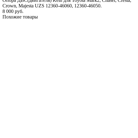
Опора ДВС(двигателя) Kein для Toyota Mark2, Chaser, Cresta,
Crown, Majesta UZS 12360-46060, 12360-46050.
8 000 руб.
Похожие товары