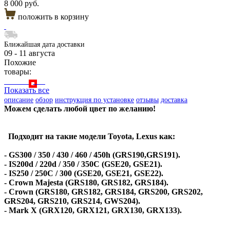
8 000 руб.
положить в корзину
Ближайшая дата доставки
09 - 11 августа
Похожие
товары:
Показать все
описание
обзор
инструкция по установке
отзывы
доставка
Можем сделать любой цвет по желанию!
Подходит на такие модели Toyota, Lexus как:
- GS300 / 350 / 430 / 460 / 450h (GRS190,GRS191).
- IS200d / 220d / 350 / 350C (GSE20, GSE21).
- IS250 / 250C / 300 (GSE20, GSE21, GSE22).
- Crown Majesta (GRS180, GRS182, GRS184).
- Crown (GRS180, GRS182, GRS184, GRS200, GRS202,
GRS204, GRS210, GRS214, GWS204).
- Mark X (GRX120, GRX121, GRX130, GRX133).