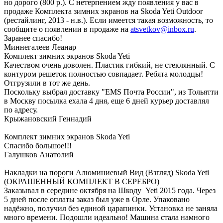
но дорого (800 р.). С нетерпением жду появления у вас в
продаже Комплекта зимних экранов на Skoda Yeti Outdoor
(рестайлинг, 2013 - н.в.). Если имеется такая возможность, то
сообщите о появлении в продаже на
atsvetkov@inbox.ru
.
Заранее спасибо!
Миннегалеев Леанар
Комплект зимних экранов Skoda Yeti
Качеством очень доволен. Пластик гибкий, не стеклянный. С
контуром решеток полностью совпадает. Ребята молодцы!
Отгрузили в тот же день.
Поскольку выбрал доставку "EMS Почта России", из Тольятти
в Москву посылка ехала 4 дня, еще 6 дней курьер доставлял
по адресу.
Крыжановский Геннадий
Комплект зимних экранов Skoda Yeti
Спасибо большое!!!
Галушков Анатолий
Накладки на пороги Алюминиевый Вид (Взгляд) Skoda Yeti
(ОКРАШЕННЫЙ КОМПЛЕКТ В СЕРЕБРО)
Заказывал в середине октября на Шкоду Yeti 2015 года. Через
5 дней после оплаты заказ был уже в Орле. Упаковано
надёжно, получил без единой царапинки. Установка не заняла
много времени. Подошли идеально! Машина стала намного