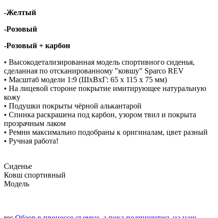
-Желтый
-Розовый
-Розовый + карбон
• Высокодетализированная модель спортивного сиденья,
сделанная по отсканированному "ковшу" Sparco REV
• Масштаб модели 1:9 (ШхВхГ: 65 х 115 х 75 мм)
• На лицевой стороне покрытие имитирующее натуральную
кожу
• Подушки покрыты чёрной алькантарой
• Спинка раскрашена под карбон, узором твил и покрыта
прозрачным лаком
• Ремни максимально подобраны к оригиналам, цвет разный
• Ручная работа!
Сиденье
Ковш спортивный
Модель
rec
Обзор в процессе съемки, а пока подпишитесь на наш