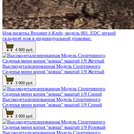
Нож-визитка Broomer ё-Knife, модель 001. EDC легкий
складной нож в индивидуальной упаковке.
4 900 руб.
Высокодетализированная Модель Спортивного
Сиденья мини копия "ковша" маштаб 1/9 Желтый
3 900 руб.
Высокодетализированная Модель Спортивного
Сиденья мини копия "ковша" маштаб 1/9 Синий
3 900 руб.
Высокодетализированная Модель Спортивного