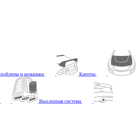
пойлеры и козырьки
Капоты
ы
Выхлопная система