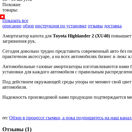
Похожие
товары:
Показать все
описание
обзор
инструкция по установке
отзывы
доставка
Амортизатор капота для
Toyota Highlander 2 (XU40)
повышает 
загрязнения рук.
Сегодня довольно трудно представить современный авто без п
практичном аксессуаре, а на всех автомобилях бизнес и люкс к
Автомобильные газовые амортизаторы изготавливаются нами бо
установки для каждого автомобиля с правильным распределени
Под действием окружающей среды упоры не меняют свой цвет 
автомобиля.
Надежность производимой нами продукции подтверждается мно
rec
Обзор в процессе съемки, а пока подпишитесь на наш кана
Отзывы (1)