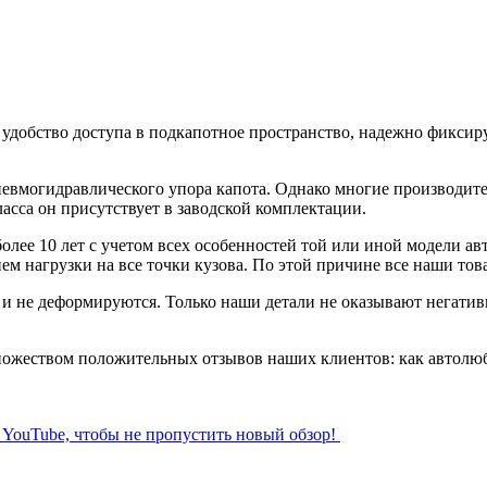
удобство доступа в подкапотное пространство, надежно фиксиру
невмогидравлического упора капота. Однако многие производите
ласса он присутствует в заводской комплектации.
лее 10 лет с учетом всех особенностей той или иной модели а
ем нагрузки на все точки кузова. По этой причине все наши т
и не деформируются. Только наши детали не оказывают негати
жеством положительных отзывов наших клиентов: как автолюби
л YouTube, чтобы не пропустить новый обзор!