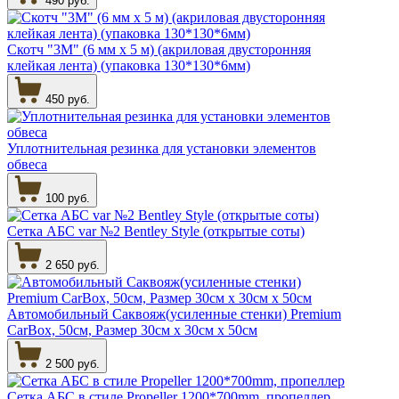
490 руб.
Скотч "3М" (6 мм х 5 м) (акриловая двусторонняя
клейкая лента) (упаковка 130*130*6мм)
450 руб.
Уплотнительная резинка для установки элементов
обвеса
100 руб.
Сетка АБС var №2 Bentley Style (открытые соты)
2 650 руб.
Автомобильный Саквояж(усиленные стенки) Premium
CarBox, 50см, Размер 30см х 30см х 50см
2 500 руб.
Сетка АБС в стиле Propeller 1200*700mm, пропеллер