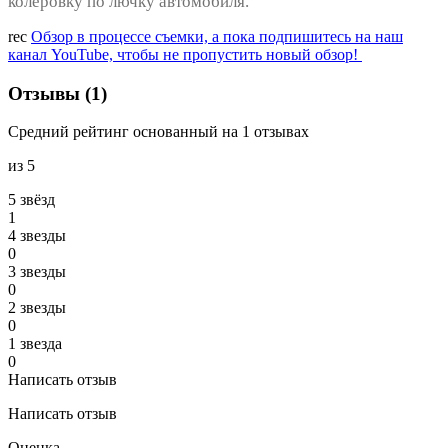
колеровку по лючку автомобиля.
rec
Обзор в процессе съемки, а пока подпишитесь на наш
канал YouTube, чтобы не пропустить новый обзор!
Отзывы (1)
Средний рейтинг основанный на 1 отзывах
из 5
5 звёзд
1
4 звeзды
0
3 звeзды
0
2 звeзды
0
1 звeзда
0
Написать отзыв
Написать отзыв
Оценка