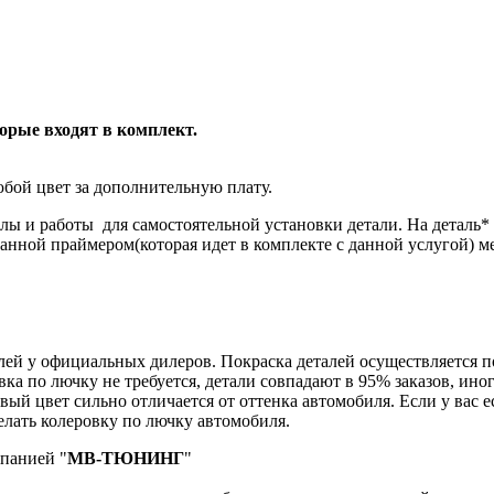
торые входят в комплект.
бой цвет за дополнительную плату.
лы и работы для самостоятельной установки детали. На деталь
танной праймером(которая идет в комплекте с данной услугой) м
й у официальных дилеров. Покраска деталей осуществляется по к
вка по лючку не требуется, детали совпадают в 95% заказов, ин
вый цвет сильно отличается от оттенка автомобиля. Если у вас е
лать колеровку по лючку автомобиля.
мпанией "
МВ-ТЮНИНГ
"