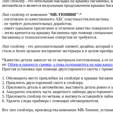
Лип спойлер - это небольшая накладка на крышку багажника, к
автомобиля и является визуальным продолжением крышки баг
Лип спойлер от компании "
МВ-ТЮНИНГ
":*
- изготовлен из качественного АБС пластика/стеклопластика;
- не требует дополнительных доработок;
- имеет идеальное прилегание и отличное качество поверхност
- легко крепится на крышку багажника при помощи специально
багажника и технологические отверстия не требуются.
Лип спойлер - это дополнительный элемент дизайна, который 
стиль и более цельное восприятие экстерьера и в целом преобр
*Качество детали зависит не от материала изготовления, а от 
rec
Обзор в процессе съемки, а пока подпишитесь на наш кана
Простая установка при помощи двухстороннего скотча с прим
1. Обезжирить место приклейки на спойлере и крышке багажни
2. Приклеить двухсторонний скотч к спойлеру.
3. Приложить деталь к автомобилю, выставить деталь ровно и у
4. Аккуратно отклеить часть защитного лайнера двухстороннего
5. Приложить спойлер по меткам, и вытянуть оставшийся лайн
6. Удалить следы праймера с помощью обезжиривателя.
Все лип спойлера, производства компании МВ-Тюнинг, устана