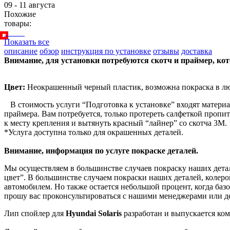
09 - 11 августа
Похожие
товары:
Показать все
описание
обзор
инструкция по установке
отзывы
доставка
Внимание, для установки потребуются скотч и праймер, ко
Цвет:
Неокрашенный черный пластик, возможна покраска в лю
В стоимость услуги “Подготовка к установке” входят материа
праймера. Вам потребуется, только протереть салфеткой пропи
к месту крепления и вытянуть красный “лайнер” со скотча 3М.
*Услуга доступна только для окрашенных деталей.
Внимание, информация по услуге покраске деталей.
Мы осуществляем в большинстве случаев покраску наших детале
цвет”. В большинстве случаем покраски наших деталей, колеро
автомобилем. Но также остается небольшой процент, когда базо
прошу вас проконсультироваться с нашими менеджерами или де
Лип спойлер для
Hyundai Solaris
разработан и выпускается ко