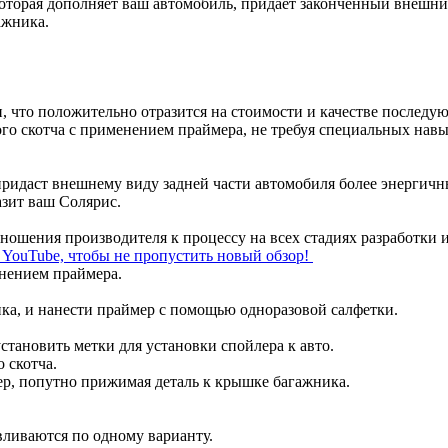
оторая дополняет ваш автомобиль, придает законченный внешний
ажника.
и, что положительно отразится на стоимости и качестве последу
го скотча с применением праймера, не требуя специальных нав
придаст внешнему виду задней части автомобиля более энергич
азит ваш Солярис.
отношения производителя к процессу на всех стадиях разработки 
л YouTube, чтобы не пропустить новый обзор!
енением праймера.
ка, и нанести праймер с помощью одноразовой салфетки.
становить метки для установки спойлера к авто.
 скотча.
ер, попутно прижимая деталь к крышке багажника.
вливаются по одному варианту.