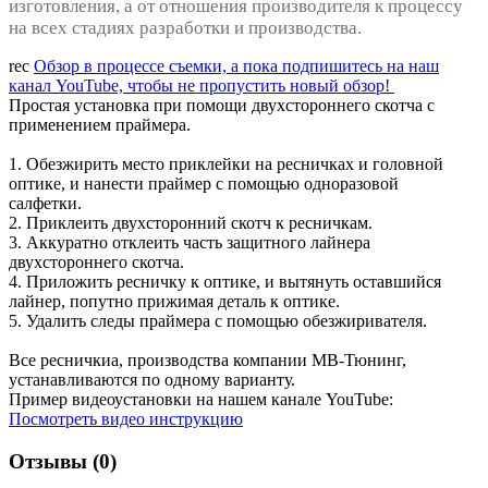
изготовления, а от отношения производителя к процессу
на всех стадиях разработки и производства.
rec
Обзор в процессе съемки, а пока подпишитесь на наш
канал YouTube, чтобы не пропустить новый обзор!
Простая установка при помощи двухстороннего скотча с
применением праймера.
1. Обезжирить место приклейки на ресничках и головной
оптике, и нанести праймер с помощью одноразовой
салфетки.
2. Приклеить двухсторонний скотч к ресничкам.
3. Аккуратно отклеить часть защитного лайнера
двухстороннего скотча.
4. Приложить ресничку к оптике, и вытянуть оставшийся
лайнер, попутно прижимая деталь к оптике.
5. Удалить следы праймера с помощью обезжиривателя.
Все ресничкиа, производства компании МВ-Тюнинг,
устанавливаются по одному варианту.
Пример видеоустановки на нашем канале YouTube:
Посмотреть видео инструкцию
Отзывы (0)