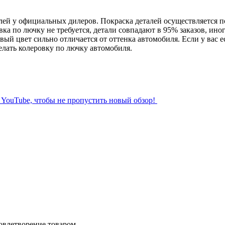
й у официальных дилеров. Покраска деталей осуществляется по к
вка по лючку не требуется, детали совпадают в 95% заказов, ин
вый цвет сильно отличается от оттенка автомобиля. Если у вас е
лать колеровку по лючку автомобиля.
л YouTube, чтобы не пропустить новый обзор!
довлетворение товаром.