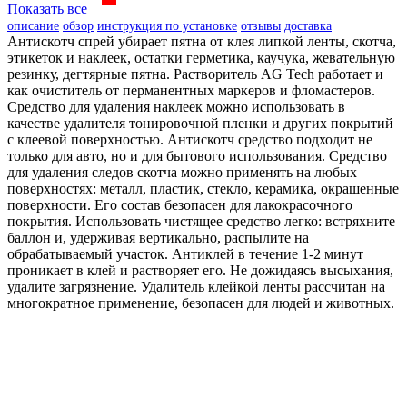
Показать все
описание
обзор
инструкция по установке
отзывы
доставка
Антискотч спрей убирает пятна от клея липкой ленты, скотча,
этикеток и наклеек, остатки герметика, каучука, жевательную
резинку, дегтярные пятна. Растворитель AG Tech работает и
как очиститель от перманентных маркеров и фломастеров.
Средство для удаления наклеек можно использовать в
качестве удалителя тонировочной пленки и других покрытий
с клеевой поверхностью. Антискотч средство подходит не
только для авто, но и для бытового использования. Средство
для удаления следов скотча можно применять на любых
поверхностях: металл, пластик, стекло, керамика, окрашенные
поверхности. Его состав безопасен для лакокрасочного
покрытия. Использовать чистящее средство легко: встряхните
баллон и, удерживая вертикально, распылите на
обрабатываемый участок. Антиклей в течение 1-2 минут
проникает в клей и растворяет его. Не дожидаясь высыхания,
удалите загрязнение. Удалитель клейкой ленты рассчитан на
многократное применение, безопасен для людей и животных.