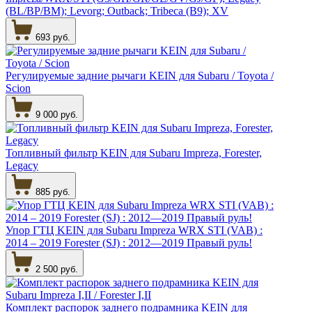
(BL/BP/BM); Levorg; Outback; Tribeca (B9); XV
693 руб.
Регулируемые задние рычаги KEIN для Subaru / Toyota /
Scion
9 000 руб.
Топливный фильтр KEIN для Subaru Impreza, Forester,
Legacy
885 руб.
Упор ГТЦ KEIN для Subaru Impreza WRX STI (VAB) :
2014 – 2019 Forester (SJ) : 2012—2019 Правый руль!
2 500 руб.
Комплект распорок заднего подрамника KEIN для