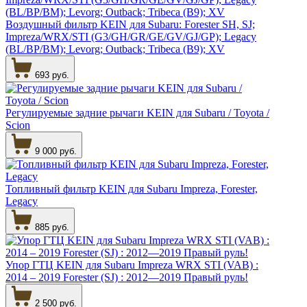
Воздушный фильтр KEIN для Subaru: Forester SH, SJ;
Impreza/WRX/STI (G3/GH/GR/GE/GV/GJ/GP); Legacy
(BL/BP/BM); Levorg; Outback; Tribeca (B9); XV
693 руб.
Регулируемые задние рычаги KEIN для Subaru / Toyota /
Scion
9 000 руб.
Топливный фильтр KEIN для Subaru Impreza, Forester,
Legacy
885 руб.
Упор ГТЦ KEIN для Subaru Impreza WRX STI (VAB) :
2014 – 2019 Forester (SJ) : 2012—2019 Правый руль!
2 500 руб.