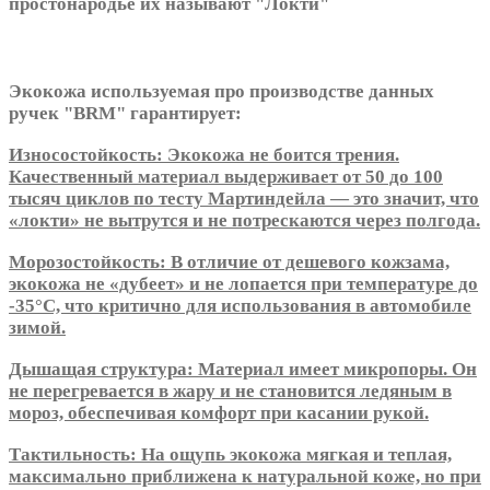
простонародье их называют "Локти"
Экокожа используемая про производстве данных
ручек "BRM" гарантирует:
Износостойкость: Экокожа не боится трения.
Качественный материал выдерживает от 50 до 100
тысяч циклов по тесту Мартиндейла — это значит, что
«локти» не вытрутся и не потрескаются через полгода.
Морозостойкость: В отличие от дешевого кожзама,
экокожа не «дубеет» и не лопается при температуре до
-35°C, что критично для использования в автомобиле
зимой.
Дышащая структура: Материал имеет микропоры. Он
не перегревается в жару и не становится ледяным в
мороз, обеспечивая комфорт при касании рукой.
Тактильность: На ощупь экокожа мягкая и теплая,
максимально приближена к натуральной коже, но при