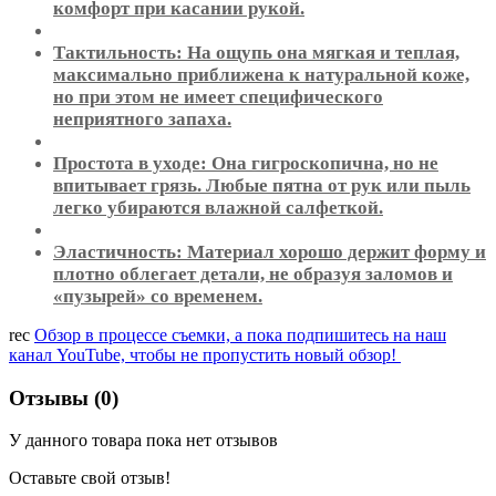
комфорт при касании рукой.
Тактильность: На ощупь она мягкая и теплая,
максимально приближена к натуральной коже,
но при этом не имеет специфического
неприятного запаха.
Простота в уходе: Она гигроскопична, но не
впитывает грязь. Любые пятна от рук или пыль
легко убираются влажной салфеткой.
Эластичность: Материал хорошо держит форму и
плотно облегает детали, не образуя заломов и
«пузырей» со временем.
rec
Обзор в процессе съемки, а пока подпишитесь на наш
канал YouTube, чтобы не пропустить новый обзор!
Отзывы (0)
У данного товара пока нет отзывов
Оставьте свой отзыв!