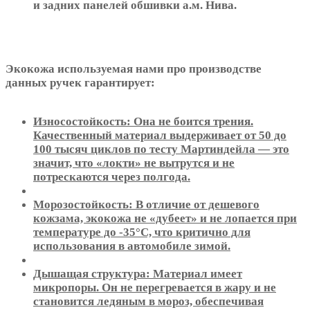
и задних панелей обшивки а.м. Нива.
Экокожа используемая нами про производстве
данных ручек гарантирует:
Износостойкость: Она не боится трения.
Качественный материал выдерживает от 50 до
100 тысяч циклов по тесту Мартиндейла — это
значит, что «локти» не вытрутся и не
потрескаются через полгода.
Морозостойкость: В отличие от дешевого
кожзама, экокожа не «дубеет» и не лопается при
температуре до -35°C, что критично для
использования в автомобиле зимой.
Дышащая структура: Материал имеет
микропоры. Он не перегревается в жару и не
становится ледяным в мороз, обеспечивая