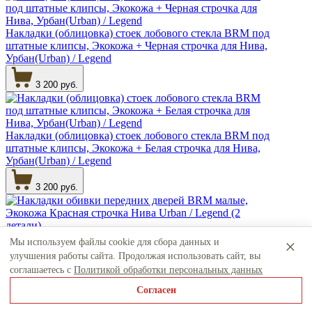
Накладки (облицовка) стоек лобового стекла BRM под
штатные клипсы, Экокожа + Черная строчка для Нива,
Урбан(Urban) / Legend
3 200 руб.
Накладки (облицовка) стоек лобового стекла BRM под
штатные клипсы, Экокожа + Белая строчка для Нива,
Урбан(Urban) / Legend
3 200 руб.
Накладки обивки передних дверей BRM малые,
×
Мы используем файлы cookie для сбора данных и
Экокожа Красная строчка Нива Urban / Legend (2
улучшения работы сайта. Продолжая использовать сайт, вы
детали)
соглашаетесь с
Политикой обработки персональных данных
2 500 руб.
Согласен