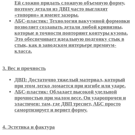
Ей сложно придать сложную объемную форму,
поэтому детали из ДВП часто выглядят
«топорно» и имеют зазоры.
АБС-пластик: Технология вакуумной формовки
позволяет создавать детали любой кривизны,
которые в точности повторяют контуры кузова.
Это обеспечивает идеальную подгонку стык в
стык, как в заводском интерьере премиум-
класса.
3. Вес и прочность
ДВП: Достаточно тяжелый материал, который
при этом легко ломается при изгибе или ударе.
АБС-пластик: Обладает высокой удельной
прочностью при малом весе. Он ударопрочен и
эластичен: там, где ДВП треснет, АБС просто
самортизирует и вернет форму.
4. Эстетика и фактура