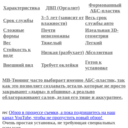
Формованный
Характеристика
ДВП (Оргалит)
АБС-пластик
3–5 лет (зависит от
Весь срок
Срок службы
влажности)
службы авто
Сложные
Почти
Идеальная 3D-
формы
невозможны
геометрия
Вес
Тяжелый
Легкий
Стойкость к
Низкая (разбухает)
Абсолютная
воде
Готов к
Внешний вид
Требует оклейки
установке
МВ-Тюнинг часто выбирает именно АБС-пластик, так
как это позволяет создавать детали, которые не просто
закрывают «дыры» в обшивке, а реально
облагораживают салон, делая его тише и аккуратнее.
rec
Обзор в процессе съемки, а пока подпишитесь на наш
канал YouTube, чтобы не пропустить новый обзор!
Очень простая установка, не требующая специальных
навыков.