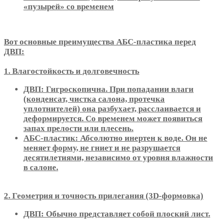
«пузырей» со временем
Вот основные преимущества АБС-пластика перед
ДВП:
1. Влагостойкость и долговечность
ДВП: Гигроскопична. При попадании влаги
(конденсат, чистка салона, протечка
уплотнителей) она разбухает, расслаивается и
деформируется. Со временем может появиться
запах прелости или плесень.
АБС-пластик: Абсолютно инертен к воде. Он не
меняет форму, не гниет и не разрушается
десятилетиями, независимо от уровня влажности
в салоне.
2. Геометрия и точность прилегания (3D-формовка)
ДВП: Обычно представляет собой плоский лист.