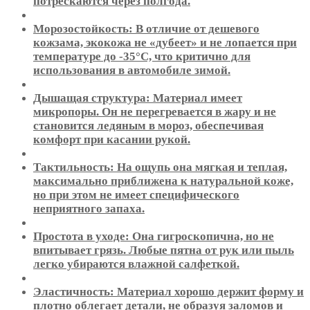
потрескаются через полгода.
Морозостойкость: В отличие от дешевого
кожзама, экокожа не «дубеет» и не лопается при
температуре до -35°C, что критично для
использования в автомобиле зимой.
Дышащая структура: Материал имеет
микропоры. Он не перегревается в жару и не
становится ледяным в мороз, обеспечивая
комфорт при касании рукой.
Тактильность: На ощупь она мягкая и теплая,
максимально приближена к натуральной коже,
но при этом не имеет специфического
неприятного запаха.
Простота в уходе: Она гигроскопична, но не
впитывает грязь. Любые пятна от рук или пыль
легко убираются влажной салфеткой.
Эластичность: Материал хорошо держит форму и
плотно облегает детали, не образуя заломов и