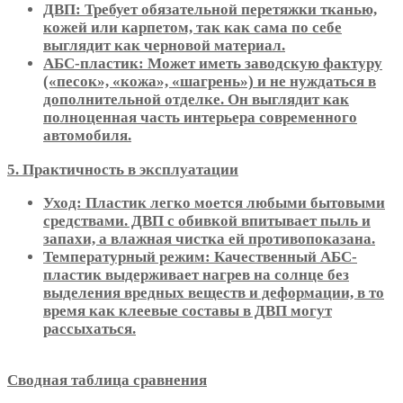
ДВП: Требует обязательной перетяжки тканью,
кожей или карпетом, так как сама по себе
выглядит как черновой материал.
АБС-пластик: Может иметь заводскую фактуру
(«песок», «кожа», «шагрень») и не нуждаться в
дополнительной отделке. Он выглядит как
полноценная часть интерьера современного
автомобиля.
5. Практичность в эксплуатации
Уход: Пластик легко моется любыми бытовыми
средствами. ДВП с обивкой впитывает пыль и
запахи, а влажная чистка ей противопоказана.
Температурный режим: Качественный АБС-
пластик выдерживает нагрев на солнце без
выделения вредных веществ и деформации, в то
время как клеевые составы в ДВП могут
рассыхаться.
Сводная таблица сравнения