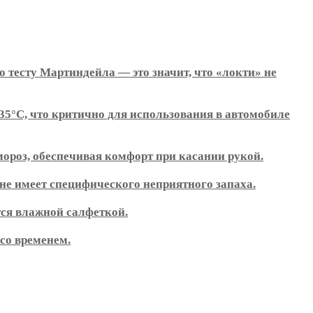
о тесту Мартиндейла — это значит, что «локти» не
-35°C, что критично для использования в автомобиле
мороз, обеспечивая комфорт при касании рукой.
не имеет специфического неприятного запаха.
тся влажной салфеткой.
со временем.