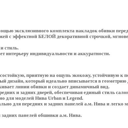
ощью эксклюзивного комплекта накладок обивки передни
жей с эффектной БЕЛОЙ декоративной строчкой, мгнов
и стиль.
ет интерьеру индивидуальности и аккуратности.
остойкую, приятную на ощупь экокожу, устойчивую к п
й дизайн, который идеально вписывается в геометрию 
кивает линии обивки и создает динамичный вид.
редних и задних дверей, обеспечивая единый стиль сало
о для моделей Нива Urban и Legend.
льно для передних и задних панелей а.м. Нива и легко 
и задних панелей обшивки а.м. Нива.