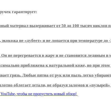
ручек гарантирует:
нный материал выдерживает от 50 до 100 тысяч циклов п
 экокожа не «дубеет» и не лопается при температуре до 
н не перегревается в жару и не становится ледяным в 
ксимально приближена к натуральной коже, но при этом 
ывает грязь. Любые пятна от рук или пыль легко убираю
отно облегает детали, не образуя заломов и «пузырей» 
л YouTube, чтобы не пропустить новый обзор!