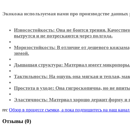
Экокожа используемая нами про производстве данных 
Износостойкость: Она не боится трения. Качестве
вытрутся и не потрескаются через полгода.
Морозостойкость: В отличие от дешевого кожзама,
зимой.
Дышащая структура: Материал имеет микропоры. О
Тактильность: На ощупь она мягкая и теплая, ма
Простота в уходе: Она гигроскопична, но не впит
Эластичность: Материал хорошо держит форму и пл
rec
Обзор в процессе съемки, а пока подпишитесь на наш кана
Отзывы (0)