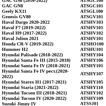
GAC GS8 (2016-2022)
ATSGC100
GAC GN8
ATSGC101
Geely KX11
ATSGL100
Genesis GV80
ATSGV101
Haval Dargo 2020-2022
ATSHV103
Haval F7 (2019-2022)
ATSHV101
Haval H9 (2017-2022)
ATSHV102
Haval Jolion 2021
ATSHV101
Honda CR-V (2019-2022)
ATSHO100
Hummer H2
ATSHU101
Hyundai Palisade (2018-2022)
ATSHY104
Hyundai Santa Fe III (2015-2018)
ATSHY106
Hyundai Santa Fe IV (2018-2021)
ATSHY101
Hyundai Santa Fe IV рест.(2020-
ATSHY107
2022)
Hyundai Starex H1 (2017-2021)
ATSHY105
Hyundai Staria (2021-2022)
ATSHY110
Hyundai Tucson III (2018-2021)
ATSHY102
Hyundai Tucson IV (2020-2022)
ATSHY109
Suzuki Jimny IV
ATSSJ01