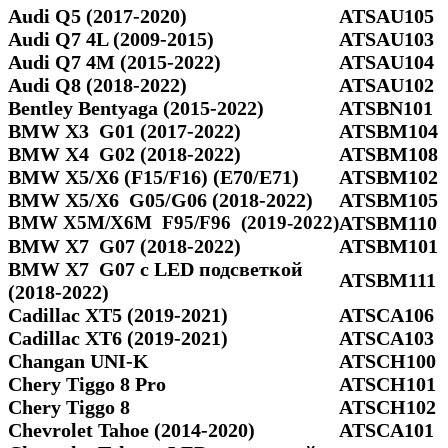
Audi Q5 (2017-2020)
ATSAU105
Audi Q7 4L (2009-2015)
ATSAU103
Audi Q7 4M (2015-2022)
ATSAU104
Audi Q8 (2018-2022)
ATSAU102
Bentley Bentyaga (2015-2022)
ATSBN101
BMW X3 G01 (2017-2022)
ATSBM104
BMW X4 G02 (2018-2022)
ATSBM108
BMW X5/X6 (F15/F16) (E70/E71)
ATSBM102
BMW X5/Х6 G05/G06 (2018-2022)
ATSBM105
BMW X5M/X6M F95/F96 (2019-2022)
ATSBM110
BMW X7 G07 (2018-2022)
ATSBM101
BMW X7 G07 с LED подсветкой
ATSBM111
(2018-2022)
Cadillac XT5 (2019-2021)
ATSCA106
Cadillac XT6 (2019-2021)
ATSCA103
Changan UNI-K
ATSCH100
Chery Tiggo 8 Pro
ATSCH101
Chery Tiggo 8
ATSCH102
Chevrolet Tahoe (2014-2020)
ATSCA101