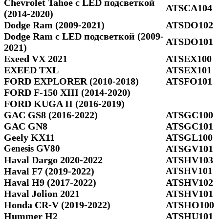
Chevrolet Tahoe с LED подсветкой
ATSCA104
(2014-2020)
Dodge Ram (2009-2021)
ATSDO102
Dodge Ram c LED подсветкой (2009-
ATSDO101
2021)
Exeed VX 2021
ATSEX100
EXEED TXL
ATSEX101
FORD EXPLORER (2010-2018)
ATSFO101
FORD F-150 XIII (2014-2020)
FORD KUGA II (2016-2019)
GAC GS8 (2016-2022)
ATSGC100
GAC GN8
ATSGC101
Geely KX11
ATSGL100
Genesis GV80
ATSGV101
Haval Dargo 2020-2022
ATSHV103
Haval F7 (2019-2022)
ATSHV101
Haval H9 (2017-2022)
ATSHV102
Haval Jolion 2021
ATSHV101
Honda CR-V (2019-2022)
ATSHO100
Hummer H2
ATSHU101