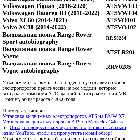
Volkswagen Tiguan (2016-2020)
ATSVW103
Volkswagen Touareg III (2018-2022)
ATSVW104
Volvo XC60 (2014-2021)
ATSVO101
Volvo XC90 (2014-2022)
ATSVO102
Выдвижная полка Range Rover
RRS0284
Sport autobiography
Выдвижная полка Range Rover
ATSLR201
Vogue
Выдвижная полка Range Rover
RRV0285
Vogue autobiography
У нас имеется огромная база видео по утсноавке и обзоры
электропорогов практически на все модели, которые
выпускает компания АТС, давний партнер компании МВ-
Тюнинг, общая работа с 2006 года.
Примеры установок:
Установка выдвижных электропорогов ATS на BMW X7
Установка выдвижных порогов ATS на Mercedes G-klass
rec
Обзор в процессе съемки, а пока подпишитесь на наш
канал YouTube, чтобы не пропустить новый обзор!
У нас имеется огромная база видео по утсноавке и обзоры