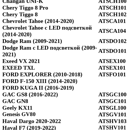
Changan UNI-K
ATSCH100
Chery Tiggo 8 Pro
ATSCH101
Chery Tiggo 8
ATSCH102
Chevrolet Tahoe (2014-2020)
ATSCA101
Chevrolet Tahoe с LED подсветкой
ATSCA104
(2014-2020)
Dodge Ram (2009-2021)
ATSDO102
Dodge Ram c LED подсветкой (2009-
ATSDO101
2021)
Exeed VX 2021
ATSEX100
EXEED TXL
ATSEX101
FORD EXPLORER (2010-2018)
ATSFO101
FORD F-150 XIII (2014-2020)
FORD KUGA II (2016-2019)
GAC GS8 (2016-2022)
ATSGC100
GAC GN8
ATSGC101
Geely KX11
ATSGL100
Genesis GV80
ATSGV101
Haval Dargo 2020-2022
ATSHV103
Haval F7 (2019-2022)
ATSHV101