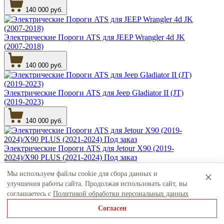
140 000 руб.
Электрические Пороги ATS для JEEP Wrangler 4d JK
(2007-2018)
140 000 руб.
Электрические Пороги ATS для Jeep Gladiator II (JT)
(2019-2023)
140 000 руб.
Электрические Пороги ATS для Jetour X90 (2019-
2024)/X90 PLUS (2021-2024) Под заказ
×
Мы используем файлы cookie для сбора данных и
100 000 руб.
улучшения работы сайта. Продолжая использовать сайт, вы
соглашаетесь с
Политикой обработки персональных данных
Электрические Пороги ATS для Jetour T2
Согласен
130 000 руб.