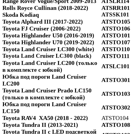
Range Rover Vogue/Sport 2009-2013
ATSLR114
Rolls Royce Cullinan (2018-2022)
ATSRR101
Skoda Kodiaq
ATSSK101
Toyota Alphard III (2017-2022)
ATSTO105
Toyota FJ Cruiser (2006-2022)
ATSTO106
Toyota Highlander U50 (2016-2019)
ATSTO101
Toyota Highlander U70 (2019-2022)
ATSTO107
Toyota Land Cruiser LC300 (white)
ATSTO110
Toyota Land Cruiser LC300 (black)
ATSTO111
Toyota Land Cruiser LC200 (только
ATSLC101
в комплекте с юбкой)
Юбка под пороги Land Cruiser
ATSTO301
LC200
Toyota Land Cruiser Prado LC150
ATSTO103
(только в комплекте с юбкой)
Юбка под пороги Land Cruiser
ATSTO302
LC150
Toyota RAV4 ХА50 (2018 - 2022)
ATSTO104
Toyota Tundra II (2013-2021)
ATSTO108
Toyota Tundra II c LED подсветкой